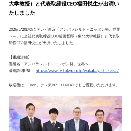
大学教授）と代表取締役CEO福田悦生が出演い
たしました
2026/5/20(水)に テレビ東京「アンパラレルド～ニッポン発、世界
へ～」に当社代表取締役COO遠藤哲郎（東北大学教授）と代表取
締役CEO福田悦生が出演いたしました。
【番組詳細】
番組名：アンパラレルド～ニッポン発、世界へ～
番組詳細URL：
https://www.tv-tokyo.co.jp/wakabayashi-keizai/
放送後は、TVer 、テレ東BIZ・U-NEXTでもご視聴いただけます。