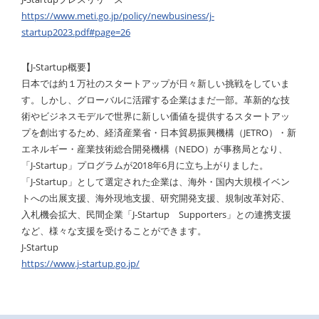
https://www.meti.go.jp/policy/newbusiness/j-
startup2023.pdf#page=26
【J-Startup概要】
日本では約１万社のスタートアップが日々新しい挑戦をしていま
す。しかし、グローバルに活躍する企業はまだ一部。革新的な技
術やビジネスモデルで世界に新しい価値を提供するスタートアッ
プを創出するため、経済産業省・日本貿易振興機構（JETRO）・新
エネルギー・産業技術総合開発機構（NEDO）が事務局となり、
「J-Startup」プログラムが2018年6月に立ち上がりました。
「J-Startup」として選定された企業は、海外・国内大規模イベン
トへの出展支援、海外現地支援、研究開発支援、規制改革対応、
入札機会拡大、民間企業「J-Startup Supporters」との連携支援
など、様々な支援を受けることができます。
J-Startup
https://www.j-startup.go.jp/